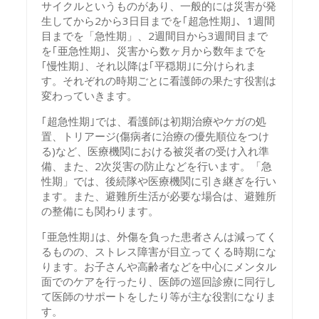
サイクルというものがあり、一般的には災害が発
生してから2から3日目までを｢超急性期｣、1週間
目までを「急性期」、2週間目から3週間目まで
を｢亜急性期｣、災害から数ヶ月から数年までを
｢慢性期｣、それ以降は｢平穏期｣に分けられま
す。それぞれの時期ごとに看護師の果たす役割は
変わっていきます。
｢超急性期｣では、看護師は初期治療やケガの処
置、トリアージ(傷病者に治療の優先順位をつけ
る)など、医療機関における被災者の受け入れ準
備、また、2次災害の防止などを行います。「急
性期」では、後続隊や医療機関に引き継ぎを行い
ます。また、避難所生活が必要な場合は、避難所
の整備にも関わります。
｢亜急性期｣は、外傷を負った患者さんは減ってく
るものの、ストレス障害が目立ってくる時期にな
ります。お子さんや高齢者などを中心にメンタル
面でのケアを行ったり、医師の巡回診療に同行し
て医師のサポートをしたり等が主な役割になりま
す。