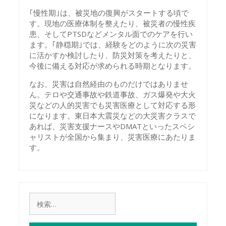
｢慢性期｣は、被災地の復興がスタートする頃で
す。現地の医療体制を整えたり、被災者の慢性疾
患、そしてPTSDなどメンタル面でのケアを行い
ます。｢静穏期｣では、経験をどのように次の災害
に活かすか検討したり、防災対策を考えたりと、
今後に備える対応が求められる時期となります。
なお、災害は自然経由のものだけではありませ
ん。テロや交通事故や鉄道事故、ガス爆発や大火
災などの人的災害でも災害医療として対応する形
になります。東日本大震災などの大災害クラスで
あれば、災害支援ナースやDMATといったスペシ
ャリストが全国から集まり、災害医療にあたりま
す。
検
索: