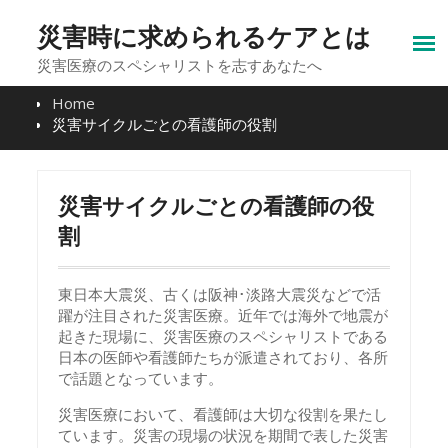
Skip
to
災害時に求められるケアとは
content
災害医療のスペシャリストを志すあなたへ
Home
災害サイクルごとの看護師の役割
災害サイクルごとの看護師の役
割
東日本大震災、古くは阪神･淡路大震災などで活
躍が注目された災害医療。近年では海外で地震が
起きた現場に、災害医療のスペシャリストである
日本の医師や看護師たちが派遣されており、各所
で話題となっています。
災害医療において、看護師は大切な役割を果たし
ています。災害の現場の状況を期間で表した災害