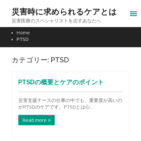
Skip
to
災害時に求められるケアとは
content
災害医療のスペシャリストを志すあなたへ
Home
PTSD
カテゴリー:
PTSD
PTSDの概要とケアのポイント
災害支援ナースの仕事の中でも、重要度が高いの
がPTSDのケアです。PTSDとは心…
Read more