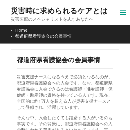
Skip
to
災害時に求められるケアとは
content
災害医療のスペシャリストを志すあなたへ
Home
都道府県看護協会の会員事情
都道府県看護協会の会員事情
災害支援ナースになるうえで必須となるなのが、
都道府県看護協会への入会です。なお、都道府県
看護協会に入会できるのは看護師・准看護師・保
健師・助産師の資格を持っている人です。現在、
全国的に約1万人を超える人が災害支援ナースと
して登録され、活躍しています。
そんな中、入会したくても躊躇する人がいるのも
事実です。その背景に、都道府県看護協会への入
会時にかかる費用があるといわれています。実